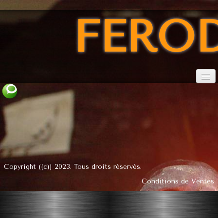
FERO
Accueil
conditions
Catalogue marquises
Catalogue des consoles
Copyright ((c)) 2023. Tous droits réservés.
Conditions de Ventes
Catalogue des verres
Les TERMINAISONS