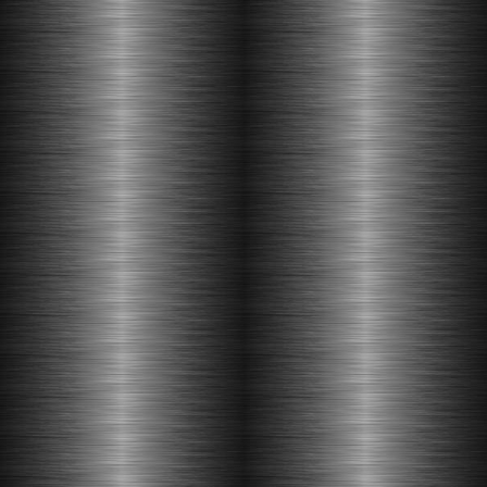
DEMANDE DE DEVIS
nos réalisation des marquises
réalisez vous même votre marquise
enseigne à l'ancienne
réalisations diverses
galvanisation
mode d'emploi de la pose d'une marquise
VERRIERE D'ATELIER
catalogues telechargeable
possibilité de réalisation
isolation par exterieur