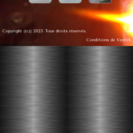
DEMANDE DE DEVIS
nos réalisation des marquises
réalisez vous même votre marquise
Copyright ((c)) 2023. Tous droits réservés.
Conditions de Ventes
enseigne à l'ancienne
réalisations diverses
galvanisation
mode d'emploi de la pose d'une marquise
VERRIERE D'ATELIER
catalogues telechargeable
possibilité de réalisation
isolation par exterieur