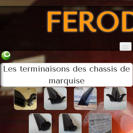
FERO
Accueil
Les terminaisons des chassis de
conditions
marquise
Catalogue marquises
Catalogue des consoles
Catalogue des verres
Les TERMINAISONS