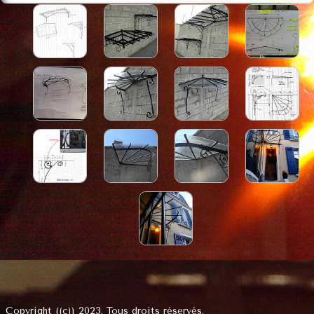
DEMANDE DE DEVIS
nos réalisation des marquises
réalisez vous même votre marquise
enseigne à l'ancienne
réalisations diverses
galvanisation
mode d'emploi de la pose d'une marquise
VERRIERE D'ATELIER
catalogues telechargeable
possibilité de réalisation
isolation par exterieur
Copyright ((c)) 2023. Tous droits réservés.