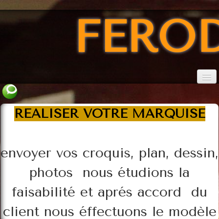
FERO
Accueil
REALISER VOTRE MARQUISE
conditions
Catalogue marquises
envoyer vos croquis, plan, dessin,
Catalogue des consoles
photos nous étudions la
Catalogue des verres
faisabilité et aprés accord du
Les TERMINAISONS
client nous éffectuons le modèle