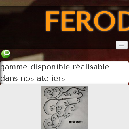
FERO
Accueil
gamme disponible réalisable
conditions
dans nos ateliers
Catalogue marquises
Catalogue des consoles
Catalogue des verres
Les TERMINAISONS