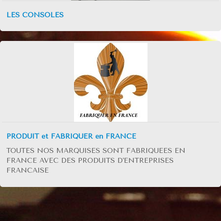
DEMANDE DE DEVIS
LES CONSOLES
nos réalisation des marquises
réalisez vous même votre marquise
enseigne à l'ancienne
réalisations diverses
galvanisation
mode d'emploi de la pose d'une marquise
PRODUIT et FABRIQUER en FRANCE
VERRIERE D'ATELIER
TOUTES NOS MARQUISES SONT FABRIQUEES EN
FRANCE AVEC DES PRODUITS D'ENTREPRISES
FRANCAISE
catalogues telechargeable
possibilité de réalisation
isolation par exterieur