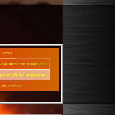
 verres
 vous même votre marquise
 pose d'une marquise
 par exterieur