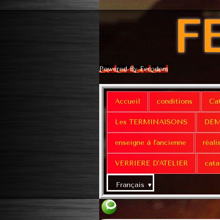
F
Powered By Ferodem
Accueil
conditions
Ca
Les TERMINAISONS
DEM
enseigne à l'ancienne
réali
VERRIERE D'ATELIER
cata
Français
▼